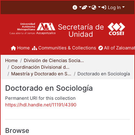
Log In
Secretaría de
Unidad
Home
Communities & Collections
All of Zaloamat
Home
División de Ciencias Sociales y Humanidades
Coordinación Divisional de Posgrado
Maestría y Doctorado en Sociología
Doctorado en Sociología
Doctorado en Sociología
Permanent URI for this collection
https://hdl.handle.net/11191/4390
Browse