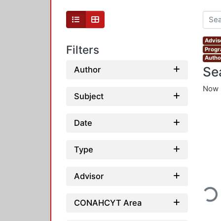
Advis
Filters
Progr
Autho
Se
Author
Now 
Subject
Date
Type
Advisor
Loadi
CONAHCYT Area