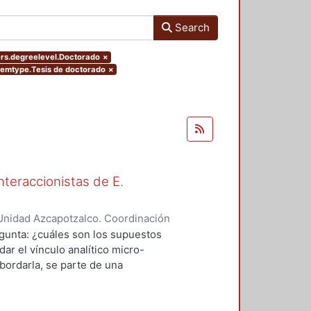
Search
ers.degreelevel.Doctorado
×
itemtype.Tesis de doctorado
×
nteraccionistas de E.
Unidad Azcapotzalco. Coordinación
ez, Amalia Patricia
egunta: ¿cuáles son los supuestos
ar el vínculo analítico micro-
bordarla, se parte de una
logía de al menos dos herederos
 se encuentran contenidos los
el vínculo micro-macro de dos