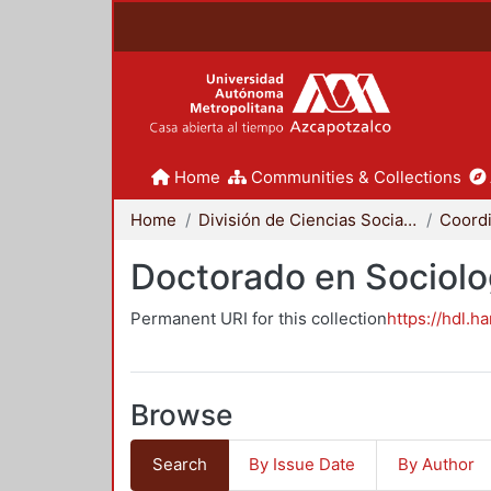
Home
Communities & Collections
Home
División de Ciencias Sociales y Humanidades
Doctorado en Sociolo
Permanent URI for this collection
https://hdl.h
Browse
Search
By Issue Date
By Author