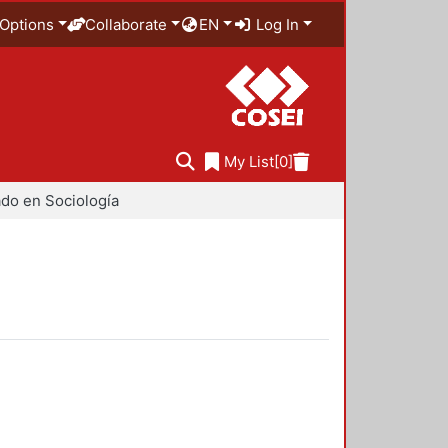
Options
Collaborate
EN
Log In
My List
[0]
do en Sociología