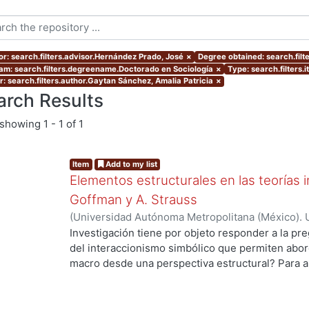
or: search.filters.advisor.Hernández Prado, José
×
Degree obtained: search.filt
am: search.filters.degreename.Doctorado en Sociología
×
Type: search.filters.
r: search.filters.author.Gaytan Sánchez, Amalia Patricia
×
arch Results
showing
1 - 1 of 1
Item
Add to my list
Elementos estructurales en las teorías i
Goffman y A. Strauss
(
Universidad Autónoma Metropolitana (México). 
de Servicios de Información.
,
2012
)
Gaytan Sánch
Investigación tiene por objeto responder a la pr
del interaccionismo simbólico que permiten abord
ng...
macro desde una perspectiva estructural? Para a
hipótesis de trabajo que supone que en la socio
de una vertiente de la tradición interaccionista,
elementos estructurales que permiten entender 