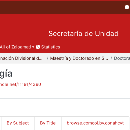
Secretaría de Unidad
All of Zaloamati
Statistics
Coordinación Divisional de Posgrado
Maestría y Doctorado en Sociología
Doctora
gía
andle.net/11191/4390
By Subject
By Title
browse.comcol.by.conahcyt