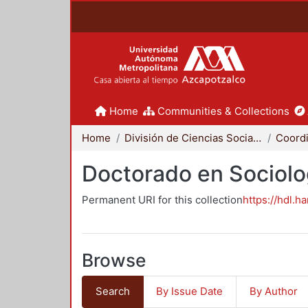
Home
Communities & Collections
Home
División de Ciencias Sociales y Humanidades
Doctorado en Sociolo
Permanent URI for this collection
https://hdl.h
Browse
Search
By Issue Date
By Author