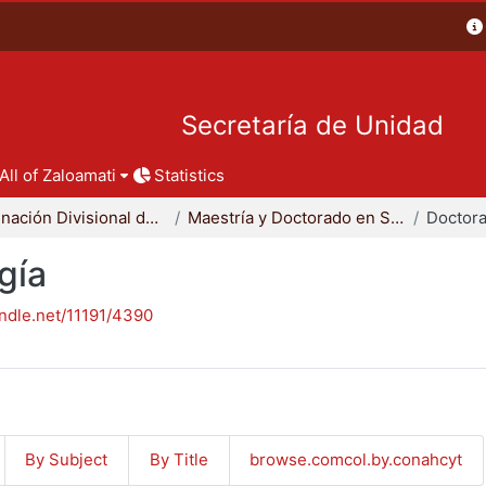
Secretaría de Unidad
All of Zaloamati
Statistics
Coordinación Divisional de Posgrado
Maestría y Doctorado en Sociología
Doctora
gía
andle.net/11191/4390
By Subject
By Title
browse.comcol.by.conahcyt