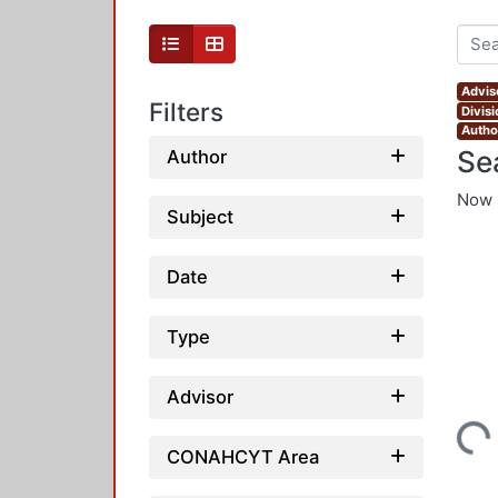
Advis
Filters
Divis
Autho
Se
Author
Now 
Subject
Date
Type
Advisor
Loading...
CONAHCYT Area