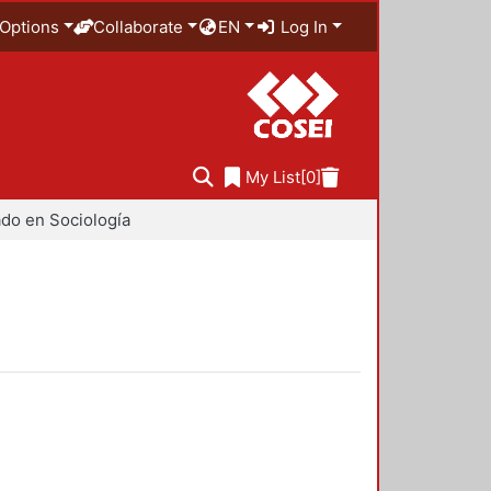
Options
Collaborate
EN
Log In
My List
[0]
do en Sociología