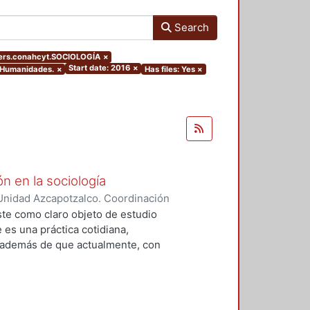
Search
ters.conahcyt.SOCIOLOGÍA
×
Start date: 2016
×
y Humanidades.
×
Has files: Yes
×
ón en la sociología
Unidad Azcapotzalco. Coordinación
Mondragón, María Guadalupe
ste como claro objeto de estudio
 es una práctica cotidiana,
, además de que actualmente, con
ida su viralización. Tengo que
 no porque no reconozca su
os al respecto y porque la carga
s comunes” no es siempre tan