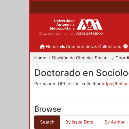
Home
Communities & Collections
Home
División de Ciencias Sociales y Humanidades
Doctorado en Sociolo
Permanent URI for this collection
https://hdl.h
Browse
Search
By Issue Date
By Author