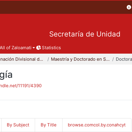
Secretaría de Unidad
All of Zaloamati
Statistics
Coordinación Divisional de Posgrado
Maestría y Doctorado en Sociología
Doctora
gía
andle.net/11191/4390
By Subject
By Title
browse.comcol.by.conahcyt