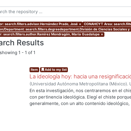
or: search.filters.advisor.Hernández Prado, José
×
CONAHCYT Area: search.fil
ion/Department: search.filters.degreedepartment.División de Ciencias Sociales 
r: search.filters.author.Ramírez Mondragón, María Guadalupe
×
arch Results
showing
1 - 1 of 1
Item
Add to my list
La ideología hoy: hacia una resignificaci
(
Universidad Autónoma Metropolitana (México). 
de Servicios de Información.
,
2016-12
)
Ramírez 
En esta investigación, nos centraremos en el chi
con pertinencia ideológica. Elegí el chiste porque
generalmente, con un alto contenido ideológico
la proliferación de las redes sociales es más ráp
aclarar que no me enfoqué en el chiste político,
importancia, sino porque ya existen varios trabaj
ideológica en los “otros chistes”, en los “chiste