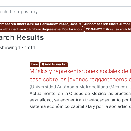
or: search.filters.advisor.Hernández Prado, José
×
Author: search.filters.aut
e obtained: search.filters.degreelevel.Doctorado
×
CONAHCYT Area: search.fil
arch Results
showing
1 - 1 of 1
Item
Add to my list
Música y representaciones sociales de l
caso sobre los jóvenes reggaetoneros en
(
Universidad Autónoma Metropolitana (México). 
de Servicios de Información.
,
2013-10
)
MARTINE
Actualmente, en la Ciudad de México las prácticas
sexualidad, se encuentran trastocadas tanto por 
sistema económico capitalista y por la sociedad 
ideologías culturales propias de nuestro país. E
espacios simbólicos de consumo y de práctica de
contenidos sexuales -tanto implícitos como explí