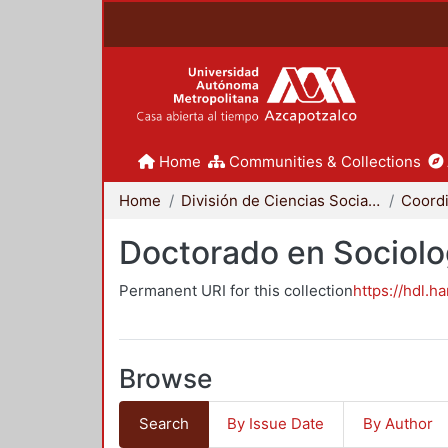
Home
Communities & Collections
Home
División de Ciencias Sociales y Humanidades
Doctorado en Sociolo
Permanent URI for this collection
https://hdl.h
Browse
Search
By Issue Date
By Author