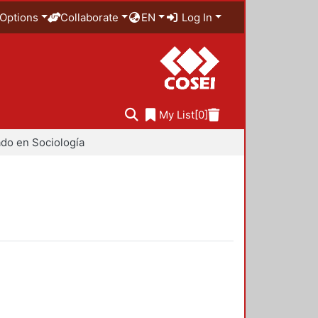
Options
Collaborate
EN
Log In
My List
[0]
do en Sociología