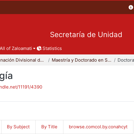
Secretaría de Unidad
All of Zaloamati
Statistics
Coordinación Divisional de Posgrado
Maestría y Doctorado en Sociología
Doctora
gía
andle.net/11191/4390
By Subject
By Title
browse.comcol.by.conahcyt