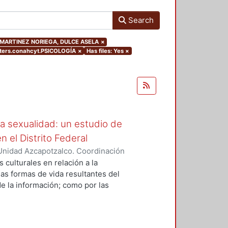
Search
hor.MARTINEZ NORIEGA, DULCE ASELA
×
ters.conahcyt.PSICOLOGÍA
×
Has files: Yes
×
a sexualidad: un estudio de
 el Distrito Federal
Unidad Azcapotzalco. Coordinación
Z NORIEGA, DULCE ASELA
 culturales en relación a la
las formas de vida resultantes del
de la información; como por las
xiste un enorme mercado y
 la sexualidad, donde dichos
citos- se encuentran intervenidos