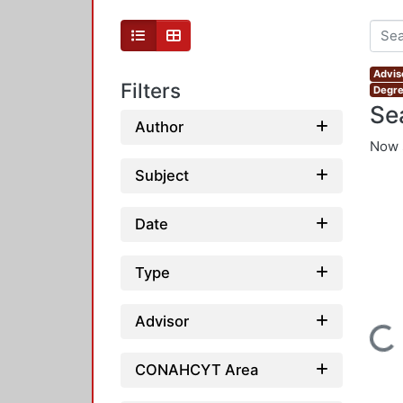
Advis
Filters
Degre
Se
Author
Now 
Subject
Date
Type
Advisor
Loading...
CONAHCYT Area