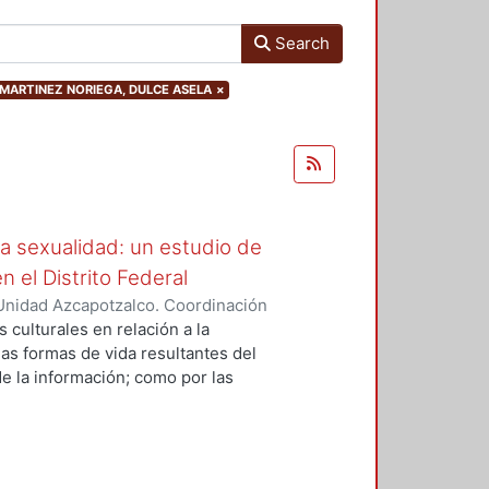
Search
hor.MARTINEZ NORIEGA, DULCE ASELA
×
a sexualidad: un estudio de
 el Distrito Federal
Unidad Azcapotzalco. Coordinación
Z NORIEGA, DULCE ASELA
 culturales en relación a la
las formas de vida resultantes del
de la información; como por las
xiste un enorme mercado y
 la sexualidad, donde dichos
citos- se encuentran intervenidos
 un lado desde la perspectiva