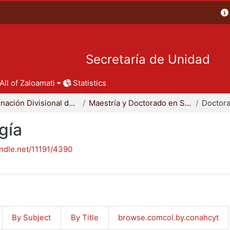
Secretaría de Unidad
All of Zaloamati
Statistics
Coordinación Divisional de Posgrado
Maestría y Doctorado en Sociología
Doctora
gía
andle.net/11191/4390
By Subject
By Title
browse.comcol.by.conahcyt