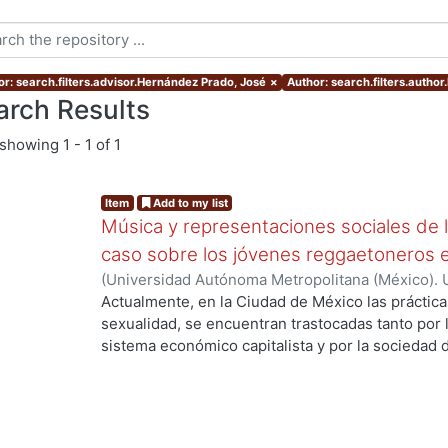
or: search.filters.advisor.Hernández Prado, José
×
Author: search.filters.aut
arch Results
showing
1 - 1 of 1
Item
Add to my list
Música y representaciones sociales de l
caso sobre los jóvenes reggaetoneros en
(
Universidad Autónoma Metropolitana (México). 
de Servicios de Información.
,
2013-10
)
MARTINE
Actualmente, en la Ciudad de México las prácticas
sexualidad, se encuentran trastocadas tanto por 
ng...
sistema económico capitalista y por la sociedad 
ideologías culturales propias de nuestro país. E
espacios simbólicos de consumo y de práctica de
contenidos sexuales -tanto implícitos como explí
por discursos contradictorios y en conflicto; por