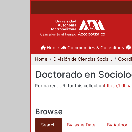
Home
Communities & Collections
Home
División de Ciencias Sociales y Humanidades
Doctorado en Sociolo
Permanent URI for this collection
https://hdl.h
Browse
Search
By Issue Date
By Author