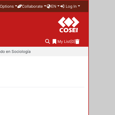
Options
Collaborate
EN
Log In
My List
[0]
do en Sociología