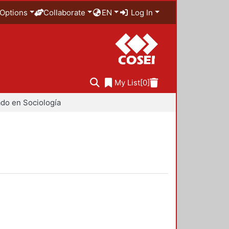
Options
Collaborate
EN
Log In
My List
[0]
do en Sociología