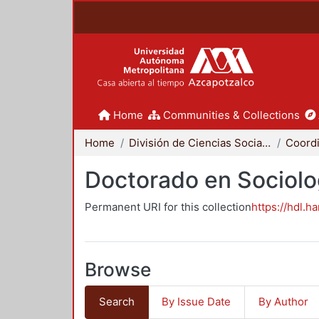
Home
Communities & Collections
Home
División de Ciencias Sociales y Humanidades
Doctorado en Sociolo
Permanent URI for this collection
https://hdl.h
Browse
Search
By Issue Date
By Author