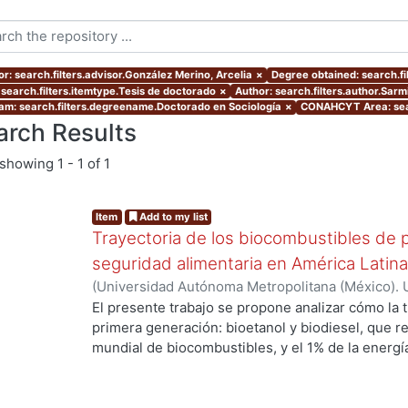
or: search.filters.advisor.González Merino, Arcelia
×
Degree obtained: search.fi
 search.filters.itemtype.Tesis de doctorado
×
Author: search.filters.author.Sarm
am: search.filters.degreename.Doctorado en Sociología
×
CONAHCYT Area: sea
arch Results
showing
1 - 1 of 1
Item
Add to my list
Trayectoria de los biocombustibles de p
seguridad alimentaria en América Latina:
(
Universidad Autónoma Metropolitana (México). 
de Servicios de Información.
,
2014-06-02
)
Sarmie
El presente trabajo se propone analizar cómo la 
primera generación: bioetanol y biodiesel, que 
mundial de biocombustibles, y el 1% de la energí
incide en la seguridad alimentaria de Argentina, 