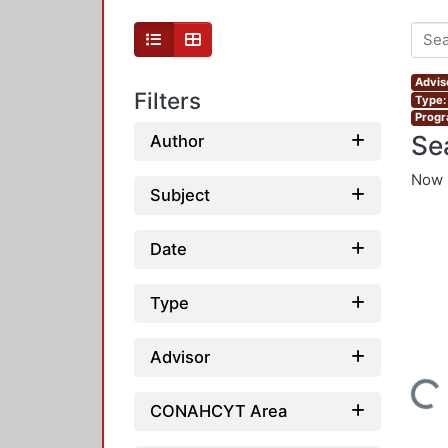
Advis
Filters
Type:
Progr
Se
Author
Now 
Subject
Date
Type
Advisor
Loading...
CONAHCYT Area