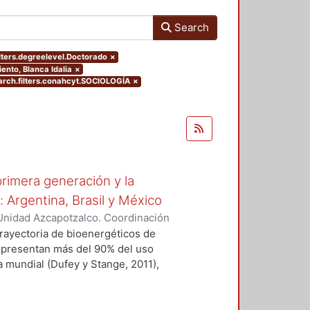
Search
lters.degreelevel.Doctorado
×
iento, Blanca Idalia
×
rch.filters.conahcyt.SOCIOLOGÍA
×
rimera generación y la
 Argentina, Brasil y México
Unidad Azcapotzalco. Coordinación
nto, Blanca Idalia
trayectoria de bioenergéticos de
representan más del 90% del uso
a mundial (Dufey y Stange, 2011),
Brasil y México.