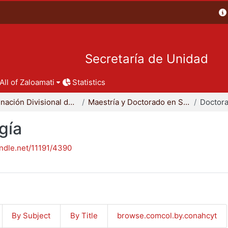
Secretaría de Unidad
All of Zaloamati
Statistics
Coordinación Divisional de Posgrado
Maestría y Doctorado en Sociología
Doctora
gía
andle.net/11191/4390
By Subject
By Title
browse.comcol.by.conahcyt