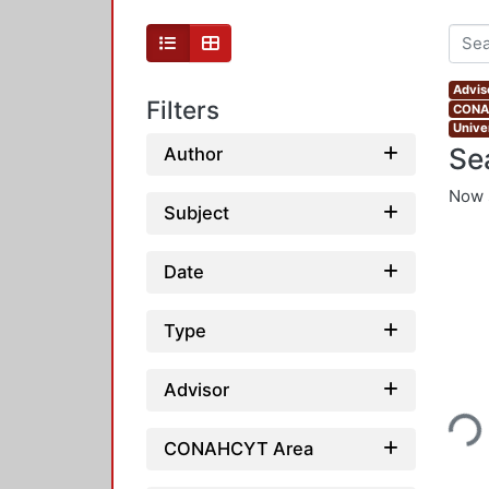
Advis
Filters
CONAH
Unive
Se
Author
Now 
Subject
Date
Type
Loading...
Advisor
CONAHCYT Area