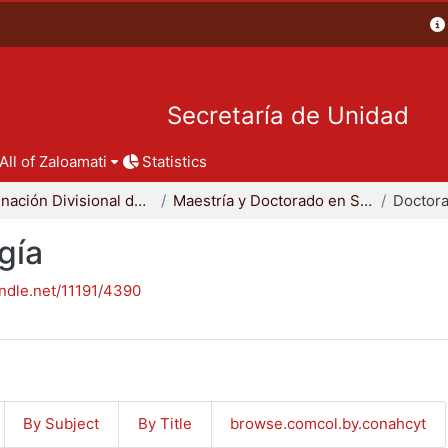
Secretaría de Unidad
All of Zaloamati
Statistics
Coordinación Divisional de Posgrado
Maestría y Doctorado en Sociología
Doctora
gía
andle.net/11191/4390
By Subject
By Title
browse.comcol.by.conahcyt