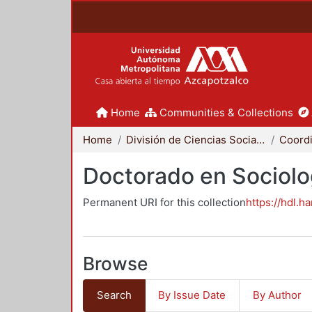
Home
Communities & Collections
Home
División de Ciencias Sociales y Humanidades
Doctorado en Sociolo
Permanent URI for this collection
https://hdl.h
Browse
Search
By Issue Date
By Author