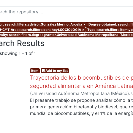
or: search.filters.advisor.González Merino, Arcelia
×
Degree obtained: search.fi
CYT Area: search.filters.conahcyt.SOCIOLOGÍA
×
Type: search.filters.itemty
rsity: search.filters.degreegrantor.Universidad Autónoma Metropolitana (Méxic
arch Results
showing
1 - 1 of 1
Item
Add to my list
Trayectoria de los biocombustibles de p
seguridad alimentaria en América Latina:
(
Universidad Autónoma Metropolitana (México). 
de Servicios de Información.
,
2014-06-02
)
Sarmie
El presente trabajo se propone analizar cómo la 
primera generación: bioetanol y biodiesel, que 
mundial de biocombustibles, y el 1% de la energí
incide en la seguridad alimentaria de Argentina, 