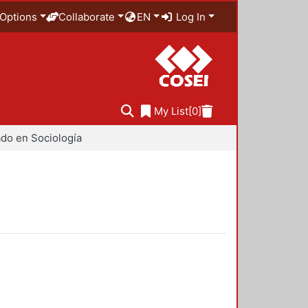
Options
Collaborate
EN
Log In
My List
[0]
do en Sociología