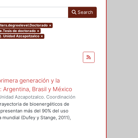
Search
lters.degreelevel.Doctorado
×
pe.Tesis de doctorado
×
o). Unidad Azcapotzalco
×
rimera generación y la
 Argentina, Brasil y México
Unidad Azcapotzalco. Coordinación
nto, Blanca Idalia
trayectoria de bioenergéticos de
representan más del 90% del uso
a mundial (Dufey y Stange, 2011),
Brasil y México.