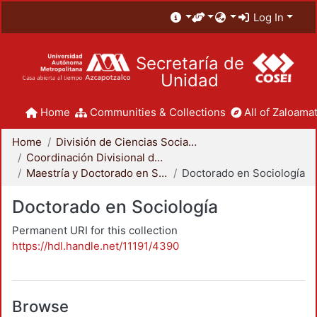
Log In
Secretaría de
Unidad
Home
Communities & Collections
All of Zaloamat
Home
División de Ciencias Sociales y Humanidades
Coordinación Divisional de Posgrado
Maestría y Doctorado en Sociología
Doctorado en Sociología
Doctorado en Sociología
Permanent URI for this collection
https://hdl.handle.net/11191/4390
Browse