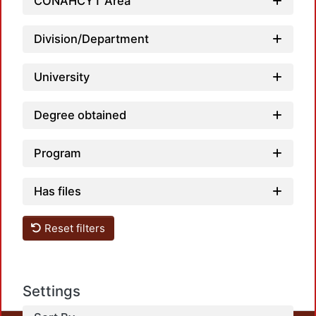
CONAHCYT Area
Division/Department
University
Degree obtained
Program
Load
Has files
Reset filters
Settings