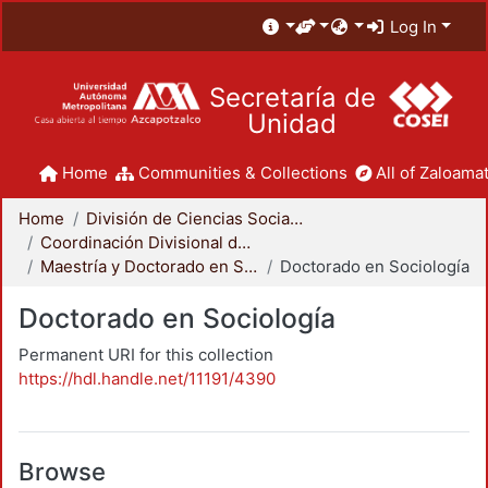
Log In
Secretaría de
Unidad
Home
Communities & Collections
All of Zaloamat
Home
División de Ciencias Sociales y Humanidades
Coordinación Divisional de Posgrado
Maestría y Doctorado en Sociología
Doctorado en Sociología
Doctorado en Sociología
Permanent URI for this collection
https://hdl.handle.net/11191/4390
Browse