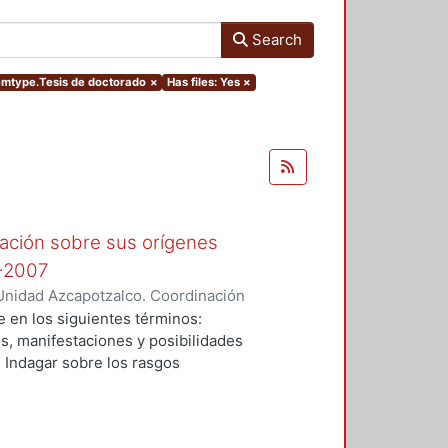
Search
temtype.Tesis de doctorado
×
Has files: Yes
×
tación sobre sus orígenes
0-2007
Unidad Azcapotzalco. Coordinación
IREZ, JAIME
e en los siguientes términos:
es, manifestaciones y posibilidades
 Indagar sobre los rasgos
banos: México, Monterrey,
justar el análisis del proceso de
unda mitad del siglo XX, hasta el