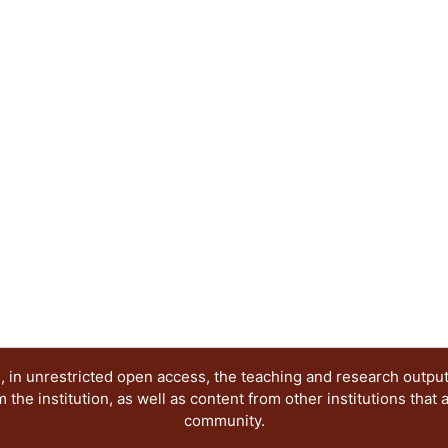
2010, sin descuidar algunos hechos significativo
contextualizar el surgimiento de los procesos crít
irracionalidad de que hace cincuenta años apenas
charco y hoy puedes morir en el intento; a su vez
dicho popular: a nadie se le niega un vaso de agu
 in unrestricted open access, the teaching and research outpu
he institution, as well as content from other institutions that 
community.