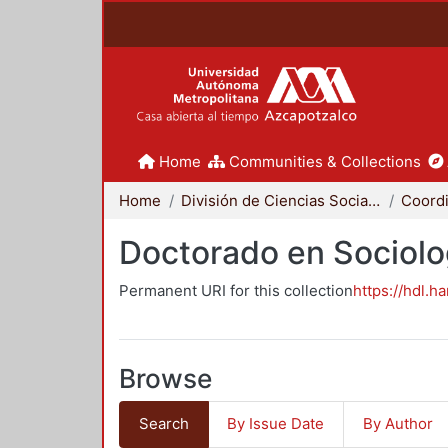
Home
Communities & Collections
Home
División de Ciencias Sociales y Humanidades
Doctorado en Sociolo
Permanent URI for this collection
https://hdl.h
Browse
Search
By Issue Date
By Author