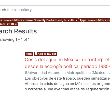
r: search.filters.advisor.Connolly Dietrichsen, Priscilla
×
Type: search.filters.i
 date: 2010
×
arch Results
showing
1 - 1 of 1
Item
Add to my list
Crisis del agua en México: una interpre
desde la ecología política, período 198
(
Universidad Autónoma Metropolitana (México). 
de Servicios de Información.
,
2010-10
)
PEÑA RAM
Los objetivos de este trabajo, pueden sintetizars
...
Abordar la crisis del agua en México: sus orígen
o barreras a una eventual etapa de regeneración.
comunes de la crisis en cinco conglomerados ur
Guadalajara, San Luis Potosí y León Guanajuato. A
crisis al período histórico, que arranca en la seg