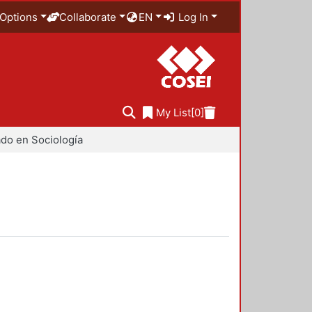
Options
Collaborate
EN
Log In
My List
[0]
do en Sociología