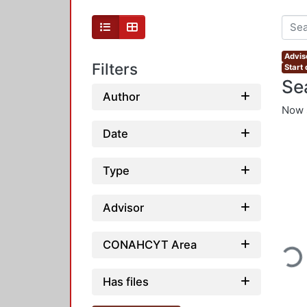
Adviso
Filters
Start
Se
Author
Now 
Date
Type
Advisor
Loading
CONAHCYT Area
Has files