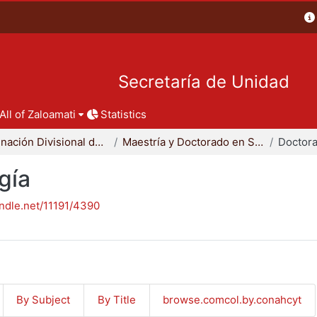
Secretaría de Unidad
All of Zaloamati
Statistics
Coordinación Divisional de Posgrado
Maestría y Doctorado en Sociología
Doctora
gía
andle.net/11191/4390
By Subject
By Title
browse.comcol.by.conahcyt