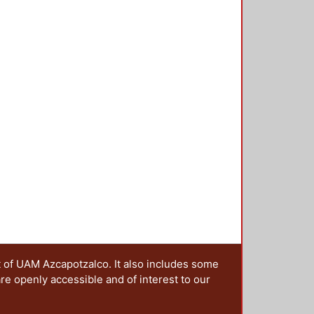
s previos al período que ayudan a
icos del agua. En particular, la
, saciabas la sed en cualquier
, el paulatino vaciamiento del
a.
t of UAM Azcapotzalco. It also includes some
are openly accessible and of interest to our