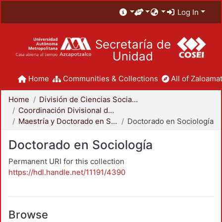
Log In
Secretaría de
Unidad
Home
Communities & Collections
All of Zaloamat
Home
División de Ciencias Sociales y Humanidades
Coordinación Divisional de Posgrado
Maestría y Doctorado en Sociología
Doctorado en Sociología
Doctorado en Sociología
Permanent URI for this collection
https://hdl.handle.net/11191/4390
Browse