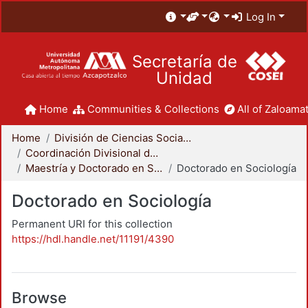
Log In
Secretaría de
Unidad
Home
Communities & Collections
All of Zaloamat
Home
División de Ciencias Sociales y Humanidades
Coordinación Divisional de Posgrado
Maestría y Doctorado en Sociología
Doctorado en Sociología
Doctorado en Sociología
Permanent URI for this collection
https://hdl.handle.net/11191/4390
Browse