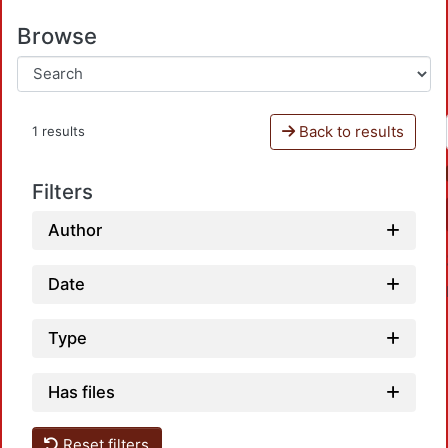
Browse
Back to results
1 results
Filters
Author
Date
Type
Has files
Reset filters