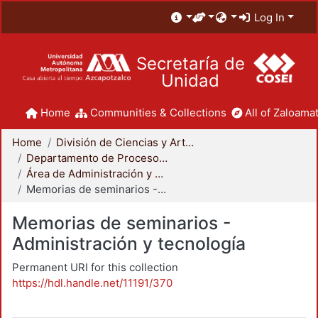
Log In
Secretaría de
Unidad
Home
Communities & Collections
All of Zaloamat
Home
División de Ciencias y Artes para el Diseño
Departamento de Procesos y Técnicas de Realización
Área de Administración y Tecnología para el Diseño
Memorias de seminarios - Administración y tecnología
Memorias de seminarios -
Administración y tecnología
Permanent URI for this collection
https://hdl.handle.net/11191/370