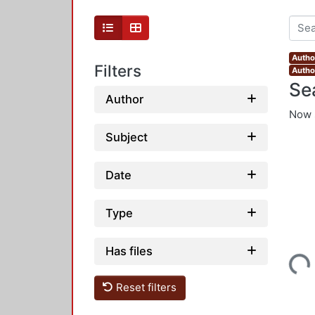
Autho
Filters
Autho
Se
Author
Now 
Subject
Date
Type
Has files
Loading...
Reset filters