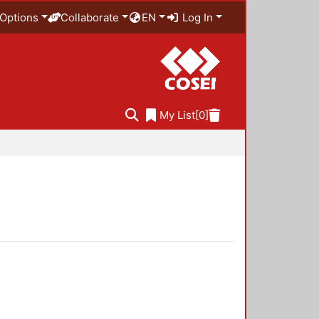
Options
Collaborate
EN
Log In
My List
[0]