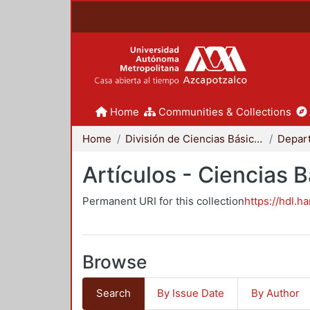
Home
Communities & Collections
Home
División de Ciencias Básicas e Ingeniería
Artículos - Ciencias 
Permanent URI for this collection
https://hdl.h
Browse
Search
By Issue Date
By Author