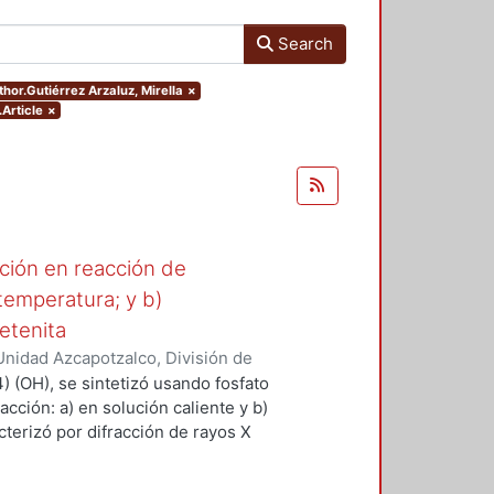
Search
thor.Gutiérrez Arzaluz, Mirella
×
.Article
×
ción en reacción de
 temperatura; y b)
etenita
nidad Azcapotzalco, División de
Ciencias Básicas
,
2016
)
Fernández
4) (OH), se sintetizó usando fosfato
López, Elpidio
;
Rodríguez
cción: a) en solución caliente y b)
terizó por difracción de rayos X
nálisis térmico mostró que el
s más altas, la Libetenita se