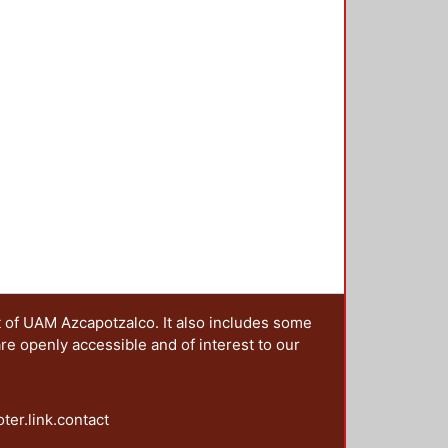
o del ligando agua por oxhidrilo
ca de pseudo primer orden en fase
iene de un compuesto
erte a temperatura ambiente. El
robablemente se deba a la
a nanoestructura de la Libetenita
muestran prismas ortorrómbicos
uestos de coordinación.
t of UAM Azcapotzalco. It also includes some
are openly accessible and of interest to our
oter.link.contact