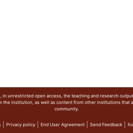
descompone en Cu4O(PO4)2 y agua. El intercambi
en el fosfato de cobre corresponde a una cinéti
acuosa con pH alcalino. El producto verde prov
termodinámicamente inestable y cinéticamente in
producto negro obtenido mecanoquímicamente p
deshidratación de la Libetenita: el Cu4O(PO4)2. L
fue analizada a través de las micrografías que 
dispuestos radialmente. PALABRAS CLAVE: Comp
Estabilidad.
 in unrestricted open access, the teaching and research outpu
he institution, as well as content from other institutions that 
community.
s
Privacy policy
End User Agreement
Send Feedback
fo