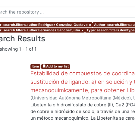
r: search.filters.author.Rodríguez González, Gustavo
×
Author: search.filters.au
r: search.filters.author.Fernández Sánchez, Lilia
×
Type: search.filters.itemtype
arch Results
showing
1 - 1 of 1
Item
Add to my list
Estabilidad de compuestos de coordina
sustitución de ligando: a) en solución y
mecanoquímicamente, para obtener Lib
(
Universidad Autónoma Metropolitana (México), U
Ciencias Básicas e Ingeniería, Departamento de 
Libetenita o hidroxifosfato de cobre (II), Cu2 (PO
Sánchez, Lilia
;
Gutiérrez Arzaluz, Mirella
;
Corral 
de cobre e hidróxido de sodio, a través de una rea
González, Gustavo
un método mecanoquímico. La Libetenita se carac
(DRX) y espectroscopía de imágenes de SEM. El a
sólido es estable arriba de 580° C. A temperatura