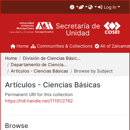
Log In
Secretaría de
Unidad
Home
Communities & Collections
All of Zaloamat
Home
División de Ciencias Básicas e Ingeniería
Departamento de Ciencias Básicas
Artículos - Ciencias Básicas
Browse by Subject
Artículos - Ciencias Básicas
Permanent URI for this collection
https://hdl.handle.net/11191/2762
Browse