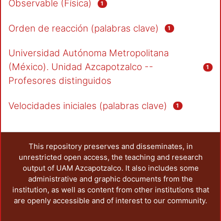
Observable (Física)
1
Orden de reacción (palabras clave)
1
Universidad Autónoma Metropolitana
(México). Unidad Azcapotzalco --
1
Profesores distinguidos
Velocidades iniciales (palabras clave)
1
This repository preserves and disseminates, in
unrestricted open access, the teaching and research
output of UAM Azcapotzalco. It also includes some
administrative and graphic documents from the
institution, as well as content from other institutions that
are openly accessible and of interest to our community.