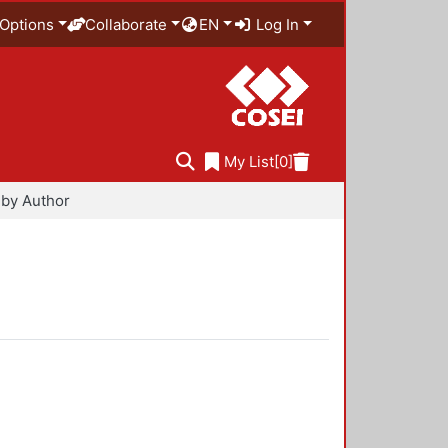
Options
Collaborate
EN
Log In
My List
[0]
by Author