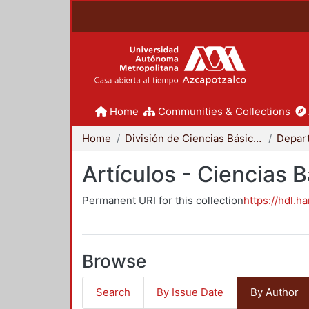
Home
Communities & Collections
Home
División de Ciencias Básicas e Ingeniería
Artículos - Ciencias 
Permanent URI for this collection
https://hdl.h
Browse
Search
By Issue Date
By Author