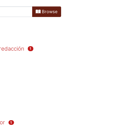
Browse
 redacción
1
or
1