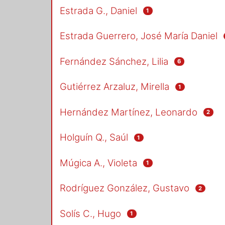
Estrada G., Daniel
1
Estrada Guerrero, José María Daniel
Fernández Sánchez, Lilia
6
Gutiérrez Arzaluz, Mirella
1
Hernández Martínez, Leonardo
2
Holguín Q., Saúl
1
Múgica A., Violeta
1
Rodríguez González, Gustavo
2
Solís C., Hugo
1