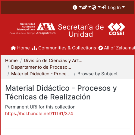
Log In
Secretaría de
Unidad
Home
Communities & Collections
All of Zaloamat
Home
División de Ciencias y Artes para el Diseño
Departamento de Procesos y Técnicas de Realización
Material Didáctico - Procesos y Técnicas de Realización
Browse by Subject
Material Didáctico - Procesos y
Técnicas de Realización
Permanent URI for this collection
https://hdl.handle.net/11191/374