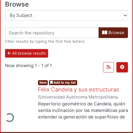
Browse
Browse
Filter results by typing the first few letters
All browse results
Now showing
1 - 1 of 1
Item
Add to my list
Félix Candela y sus estructuras
(
Universidad Autónoma Metropolitana.
Unidad Azcapotzalco. División de Ciencias
Repertorio geométrico de Candela, quién
ading...
y Artes para el Diseño, Departamento de
sentía inclinación por las matemáticas para
Procesos y Técnicas de Realización.
,
entender la generación de superficies de
2010
)
Castro Almeida, Oscar Henry
doble curvatura en el espacio y, a partir de
ahí, trasladar los resultados hacia la