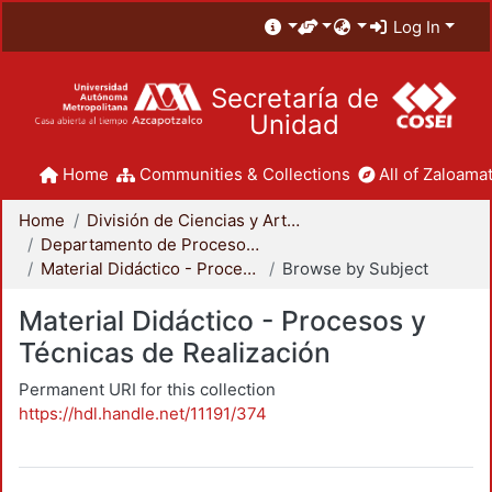
Log In
Secretaría de
Unidad
Home
Communities & Collections
All of Zaloamat
Home
División de Ciencias y Artes para el Diseño
Departamento de Procesos y Técnicas de Realización
Material Didáctico - Procesos y Técnicas de Realización
Browse by Subject
Material Didáctico - Procesos y
Técnicas de Realización
Permanent URI for this collection
https://hdl.handle.net/11191/374