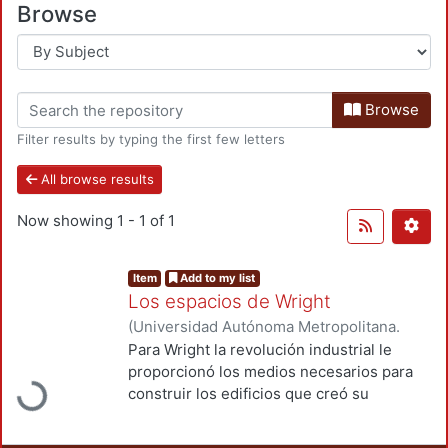
Browse
Browse
Filter results by typing the first few letters
All browse results
Now showing
1 - 1 of 1
Item
Add to my list
Los espacios de Wright
(
Universidad Autónoma Metropolitana.
Loading...
Unidad Azcapotzalco. División de Ciencias
Para Wright la revolución industrial le
y Artes para el Diseño. Departamento de
proporcionó los medios necesarios para
Procesos y Técnicas de Realización.
,
construir los edificios que creó su
2010
)
Castro Almeida, Oscar Henry
imaginación; el trasfondo trascendental le
dio el sentido permanente de los valores