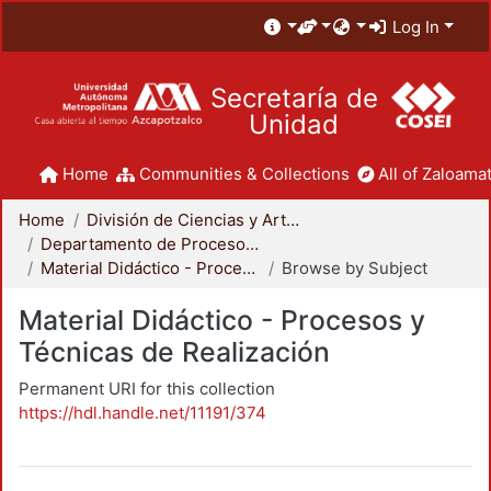
Log In
Secretaría de
Unidad
Home
Communities & Collections
All of Zaloamat
Home
División de Ciencias y Artes para el Diseño
Departamento de Procesos y Técnicas de Realización
Material Didáctico - Procesos y Técnicas de Realización
Browse by Subject
Material Didáctico - Procesos y
Técnicas de Realización
Permanent URI for this collection
https://hdl.handle.net/11191/374