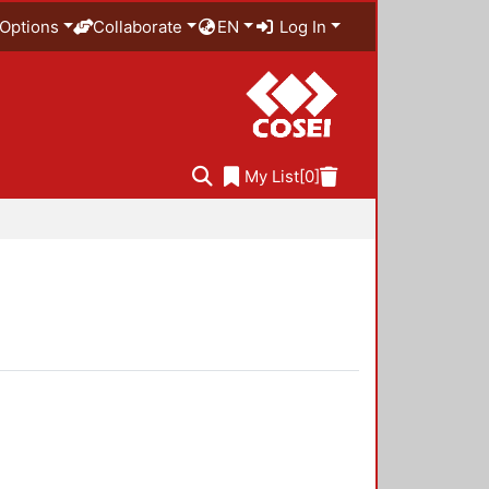
Options
Collaborate
EN
Log In
My List
[0]