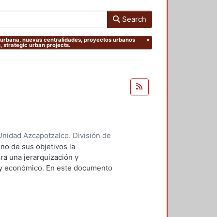
Search
ón urbana, nuevas centralidades, proyectos urbanos
×
, strategic urban projects.
nidad Azcapotzalco. División de
sa Dorantes, Elizabeth
;
Padilla
no de sus objetivos la
ra una jerarquización y
al y económico. En este documento
ptualización más amplia del
s degradados existen procesos que
iento ambiental de la zona, lo que
omplejos. Se revisaron propuestas