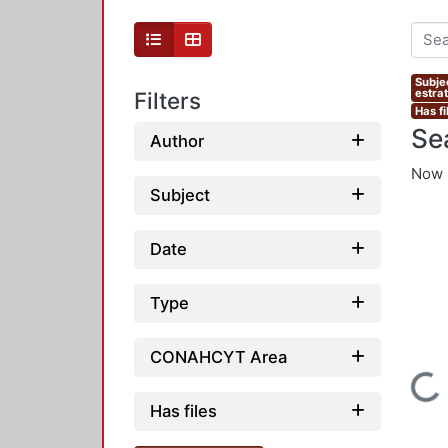
Subje
estrat
Filters
Has fi
Se
Author
Now 
Subject
Date
Type
CONAHCYT Area
Loading...
Has files