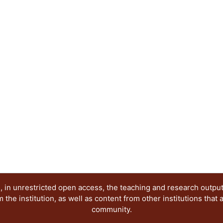
internacionales de revitalización en zonas metro
europeas) y en frentes urbanos, destacando la 
teóricos que caracterizan a estas transformacion
nuevas centralidades urbanas y espacios público
funciones y usos ligados a la habitación.
 in unrestricted open access, the teaching and research outpu
he institution, as well as content from other institutions that 
community.