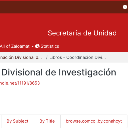
Secretaría de Unidad
All of Zaloamati
Statistics
Coordinación Divisional de Investigación
Libros - Coordinación Divisional de Investigación
 Divisional de Investigación
andle.net/11191/8653
By Subject
By Title
browse.comcol.by.conahcyt