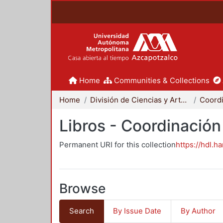
Home
Communities & Collections
Home
División de Ciencias y Artes para el Diseño
Libros - Coordinación
Permanent URI for this collection
https://hdl.h
Browse
Search
By Issue Date
By Author