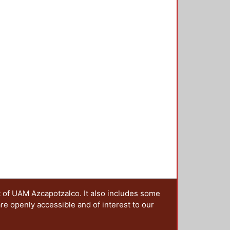
politanas (principalmente
persistencia de componentes
es, tales como: la creación de
s; introducción de variedad de
t of UAM Azcapotzalco. It also includes some
are openly accessible and of interest to our