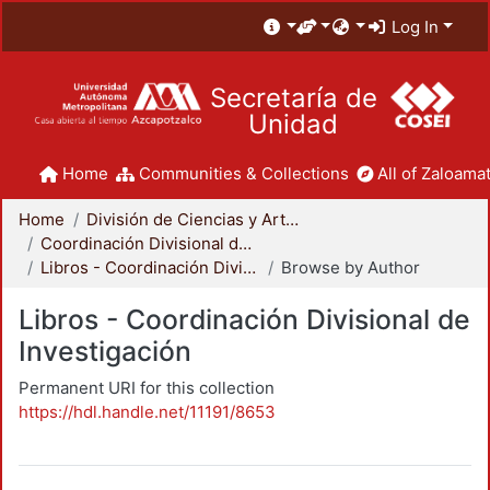
Log In
Secretaría de
Unidad
Home
Communities & Collections
All of Zaloamat
Home
División de Ciencias y Artes para el Diseño
Coordinación Divisional de Investigación
Libros - Coordinación Divisional de Investigación
Browse by Author
Libros - Coordinación Divisional de
Investigación
Permanent URI for this collection
https://hdl.handle.net/11191/8653