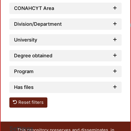
CONAHCYT Area
Division/Department
University
Degree obtained
Program
Has files
Reset filters
Settings
This repository preserves and disseminates, in