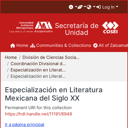
Log In
Secretaría de
Unidad
Home
Communities & Collections
All of Zaloamat
Home
División de Ciencias Sociales y Humanidades
Coordinación Divisional de Posgrado
Especialización en Literatura Mexicana del Siglo XX
Especialización en Literatura Mexicana del Siglo XX
Especialización en Literatura
Mexicana del Siglo XX
Permanent URI for this collection
https://hdl.handle.net/11191/6948
Ir a página principal