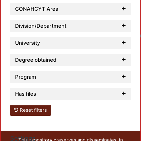
CONAHCYT Area
Division/Department
University
Degree obtained
Program
Has files
Reset filters
Settings
This repository preserves and disseminates, in