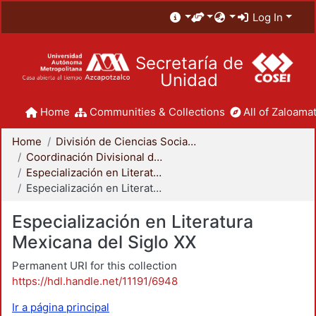
Log In
Secretaría de
Unidad
Home
Communities & Collections
All of Zaloamat
Home
División de Ciencias Sociales y Humanidades
Coordinación Divisional de Posgrado
Especialización en Literatura Mexicana del Siglo XX
Especialización en Literatura Mexicana del Siglo XX
Especialización en Literatura
Mexicana del Siglo XX
Permanent URI for this collection
https://hdl.handle.net/11191/6948
Ir a página principal