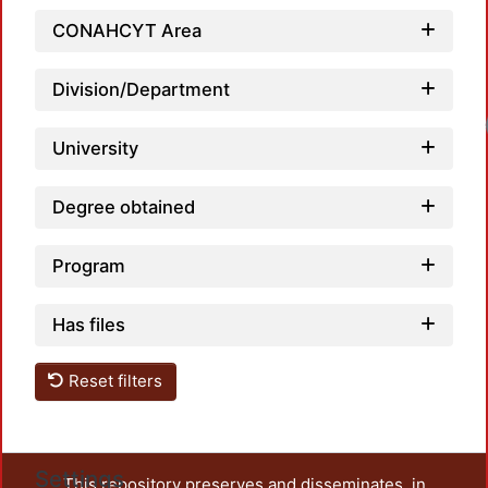
CONAHCYT Area
Division/Department
University
Degree obtained
Program
Has files
Reset filters
Settings
This repository preserves and disseminates, in