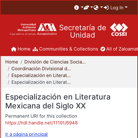
Log In
Secretaría de
Unidad
Home
Communities & Collections
All of Zaloamat
Home
División de Ciencias Sociales y Humanidades
Coordinación Divisional de Posgrado
Especialización en Literatura Mexicana del Siglo XX
Especialización en Literatura Mexicana del Siglo XX
Especialización en Literatura
Mexicana del Siglo XX
Permanent URI for this collection
https://hdl.handle.net/11191/6948
Ir a página principal