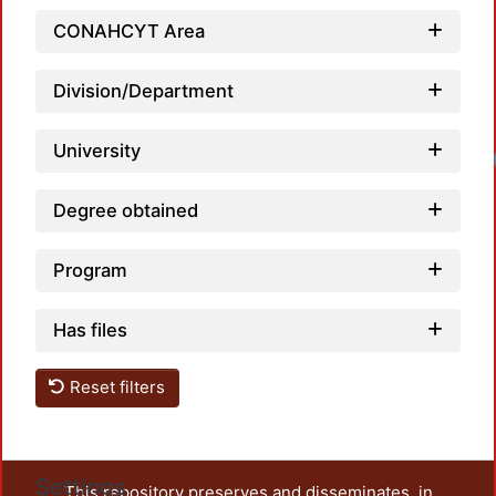
CONAHCYT Area
Division/Department
University
Degree obtained
Program
Has files
Reset filters
Settings
This repository preserves and disseminates, in