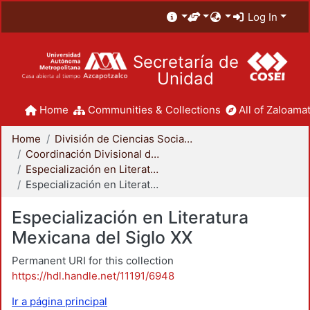
Log In
Secretaría de
Unidad
Home
Communities & Collections
All of Zaloamat
Home
División de Ciencias Sociales y Humanidades
Coordinación Divisional de Posgrado
Especialización en Literatura Mexicana del Siglo XX
Especialización en Literatura Mexicana del Siglo XX
Especialización en Literatura
Mexicana del Siglo XX
Permanent URI for this collection
https://hdl.handle.net/11191/6948
Ir a página principal