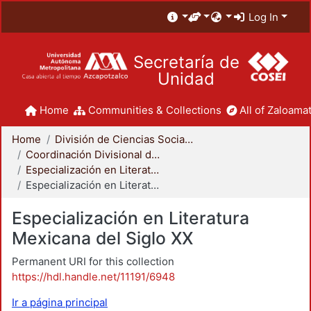
Log In
Secretaría de
Unidad
Home
Communities & Collections
All of Zaloamat
Home
División de Ciencias Sociales y Humanidades
Coordinación Divisional de Posgrado
Especialización en Literatura Mexicana del Siglo XX
Especialización en Literatura Mexicana del Siglo XX
Especialización en Literatura
Mexicana del Siglo XX
Permanent URI for this collection
https://hdl.handle.net/11191/6948
Ir a página principal