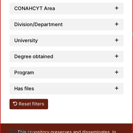
CONAHCYT Area
Division/Department
University
Degree obtained
Program
Has files
Reset filters
Settings
This repository preserves and disseminates, in