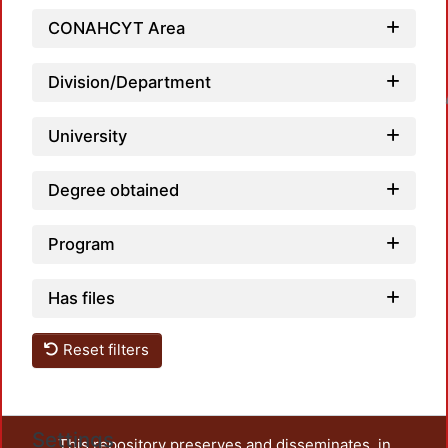
CONAHCYT Area
Division/Department
Loadin
University
Degree obtained
Program
Has files
Reset filters
Settings
This repository preserves and disseminates, in