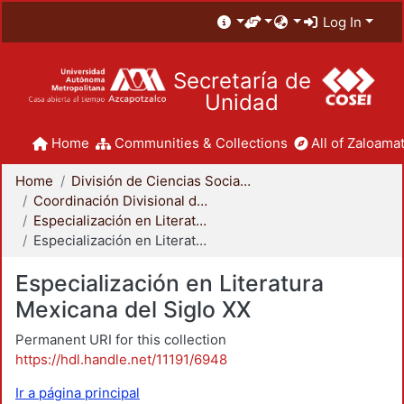
Log In
Secretaría de
Unidad
Home
Communities & Collections
All of Zaloamat
Home
División de Ciencias Sociales y Humanidades
Coordinación Divisional de Posgrado
Especialización en Literatura Mexicana del Siglo XX
Especialización en Literatura Mexicana del Siglo XX
Especialización en Literatura
Mexicana del Siglo XX
Permanent URI for this collection
https://hdl.handle.net/11191/6948
Ir a página principal