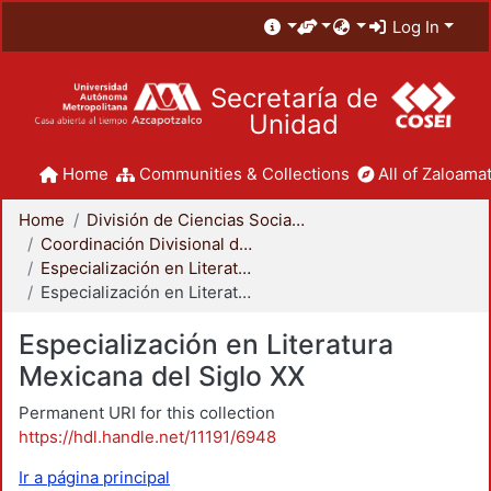
Log In
Secretaría de
Unidad
Home
Communities & Collections
All of Zaloamat
Home
División de Ciencias Sociales y Humanidades
Coordinación Divisional de Posgrado
Especialización en Literatura Mexicana del Siglo XX
Especialización en Literatura Mexicana del Siglo XX
Especialización en Literatura
Mexicana del Siglo XX
Permanent URI for this collection
https://hdl.handle.net/11191/6948
Ir a página principal