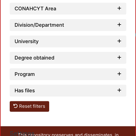
CONAHCYT Area
Division/Department
University
Degree obtained
Program
Has files
Reset filters
Settings
This repository preserves and disseminates, in