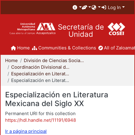
Log In
Secretaría de
Unidad
Home
Communities & Collections
All of Zaloamat
Home
División de Ciencias Sociales y Humanidades
Coordinación Divisional de Posgrado
Especialización en Literatura Mexicana del Siglo XX
Especialización en Literatura Mexicana del Siglo XX
Especialización en Literatura
Mexicana del Siglo XX
Permanent URI for this collection
https://hdl.handle.net/11191/6948
Ir a página principal