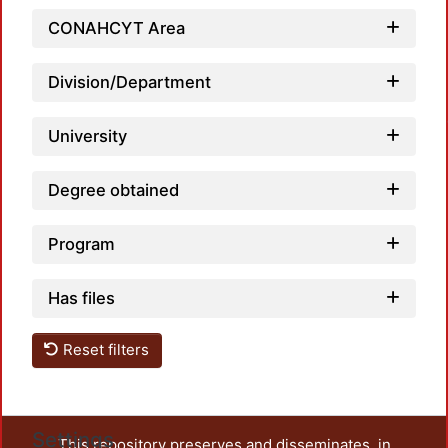
CONAHCYT Area
Load
Division/Department
University
Degree obtained
Program
Has files
Reset filters
Settings
This repository preserves and disseminates, in