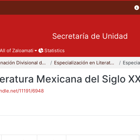
Secretaría de Unidad
All of Zaloamati
Statistics
Coordinación Divisional de Posgrado
Especialización en Literatura Mexicana del Siglo XX
teratura Mexicana del Siglo X
andle.net/11191/6948