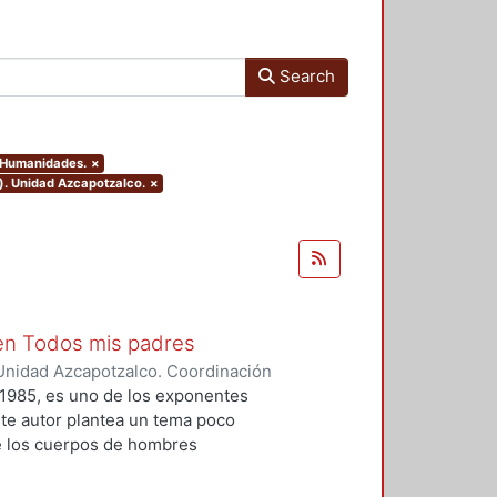
Search
y Humanidades.
×
). Unidad Azcapotzalco.
×
 en Todos mis padres
Unidad Azcapotzalco. Coordinación
varez, Israel
1985, es uno de los exponentes
ste autor plantea un tema poco
 de los cuerpos de hombres
incesto y la violencia en las
n Todos mis padres. La obra de