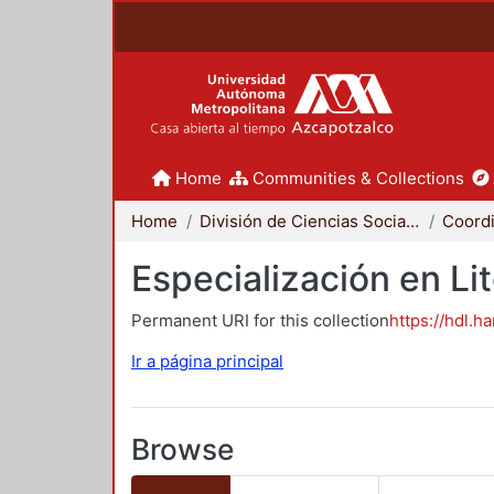
Home
Communities & Collections
Home
División de Ciencias Sociales y Humanidades
Especialización en Li
Permanent URI for this collection
https://hdl.h
Ir a página principal
Browse