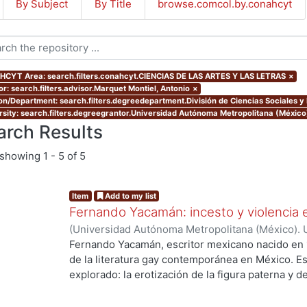
By Subject
By Title
browse.comcol.by.conahcyt
CYT Area: search.filters.conahcyt.CIENCIAS DE LAS ARTES Y LAS LETRAS
×
or: search.filters.advisor.Marquet Montiel, Antonio
×
ion/Department: search.filters.degreedepartment.División de Ciencias Sociales 
rsity: search.filters.degreegrantor.Universidad Autónoma Metropolitana (México
arch Results
showing
1 - 5 of 5
Item
Add to my list
Fernando Yacamán: incesto y violencia
(
Universidad Autónoma Metropolitana (México). 
de Servicios de Información.
,
2024-10
)
Nicasio Ál
Fernando Yacamán, escritor mexicano nacido en 
de la literatura gay contemporánea en México. E
explorado: la erotización de la figura paterna y
maduros. El objetivo de esta tesina es analizar el 
relaciones homoeróticas narradas por Yacamán e