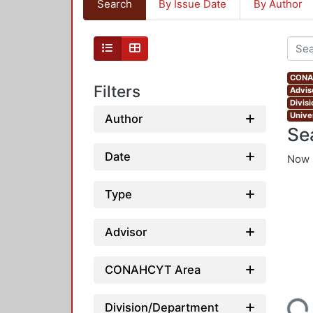
Search
By Issue Date
By Author
CONAH
Filters
Advis
Divis
Unive
Author
Se
Date
Now 
Type
Advisor
CONAHCYT Area
Loading...
Division/Department