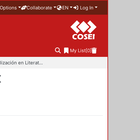
Options
Collaborate
EN
Log In
My List
[0]
Especialización en Literatura Mexicana del Siglo XX
X