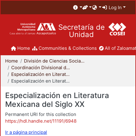
Log In
Secretaría de
Unidad
Home
Communities & Collections
All of Zaloamat
Home
División de Ciencias Sociales y Humanidades
Coordinación Divisional de Posgrado
Especialización en Literatura Mexicana del Siglo XX
Especialización en Literatura Mexicana del Siglo XX
Especialización en Literatura
Mexicana del Siglo XX
Permanent URI for this collection
https://hdl.handle.net/11191/6948
Ir a página principal