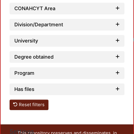
CONAHCYT Area
Division/Department
Load
University
Degree obtained
Program
Has files
Reset filters
Settings
This repository preserves and disseminates, in