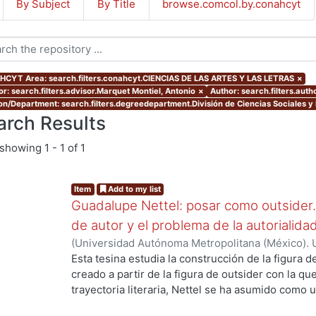
By Subject
By Title
browse.comcol.by.conahcyt
CYT Area: search.filters.conahcyt.CIENCIAS DE LAS ARTES Y LAS LETRAS
×
or: search.filters.advisor.Marquet Montiel, Antonio
×
Author: search.filters.aut
ion/Department: search.filters.degreedepartment.División de Ciencias Sociales 
arch Results
showing
1 - 1 of 1
Item
Add to my list
Guadalupe Nettel: posar como outsider. 
de autor y el problema de la autorialida
(
Universidad Autónoma Metropolitana (México). 
de Servicios de Información.
,
2021-10
)
Velázquez
Esta tesina estudia la construcción de la figura 
creado a partir de la figura de outsider con la qu
ng...
trayectoria literaria, Nettel se ha asumido como 
sociedad debido al rechazo y exclusión que exper