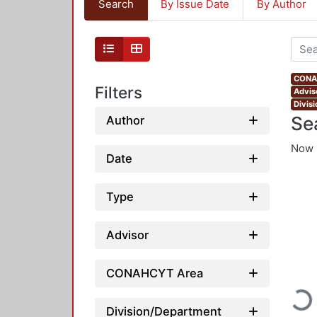
Search
By Issue Date
By Author
CONAH
Filters
Advis
Divis
Se
Author
Now 
Date
Type
Advisor
CONAHCYT Area
Loadi
Division/Department