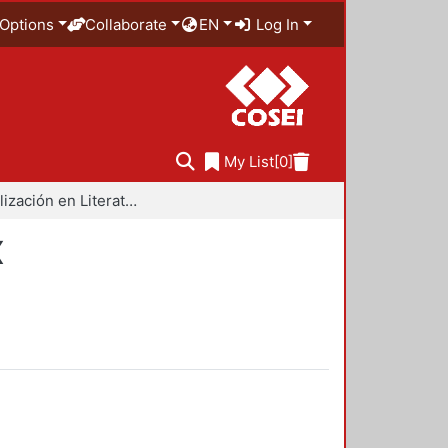
Options
Collaborate
EN
Log In
My List
[0]
Especialización en Literatura Mexicana del Siglo XX
X