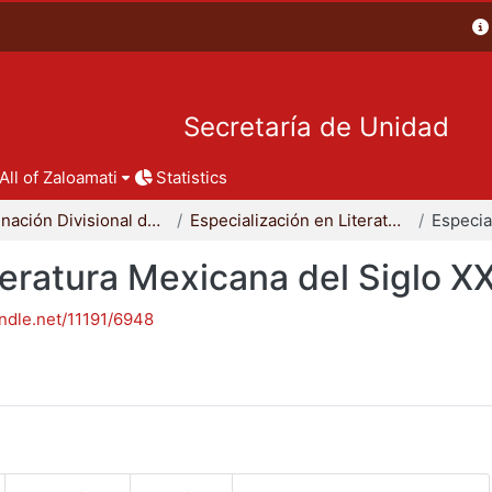
Secretaría de Unidad
All of Zaloamati
Statistics
Coordinación Divisional de Posgrado
Especialización en Literatura Mexicana del Siglo XX
teratura Mexicana del Siglo X
andle.net/11191/6948