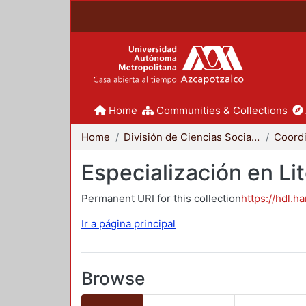
Home
Communities & Collections
Home
División de Ciencias Sociales y Humanidades
Especialización en Li
Permanent URI for this collection
https://hdl.h
Ir a página principal
Browse