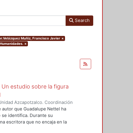
Search
hor.Velázquez Muñiz, Francisco Javier
×
y Humanidades.
×
Un estudio sobre la figura
d
Unidad Azcapotzalco. Coordinación
 Muñiz, Francisco Javier
de autor que Guadalupe Nettel ha
e se identifica. Durante su
una escritora que no encaja en la
imentó por la diferencia física