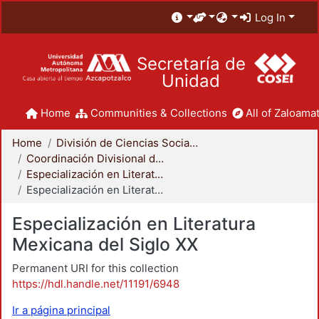
Log In
Secretaría de
Unidad
Home
Communities & Collections
All of Zaloamat
Home
División de Ciencias Sociales y Humanidades
Coordinación Divisional de Posgrado
Especialización en Literatura Mexicana del Siglo XX
Especialización en Literatura Mexicana del Siglo XX
Especialización en Literatura
Mexicana del Siglo XX
Permanent URI for this collection
https://hdl.handle.net/11191/6948
Ir a página principal