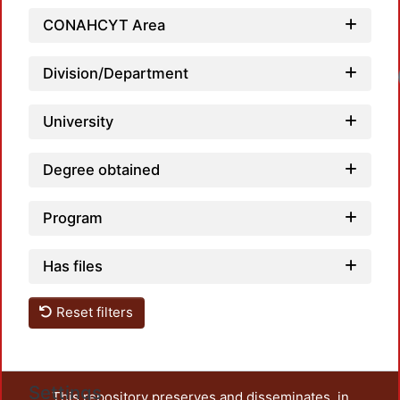
CONAHCYT Area
Division/Department
Loadi
University
Degree obtained
Program
Has files
Reset filters
Settings
This repository preserves and disseminates, in