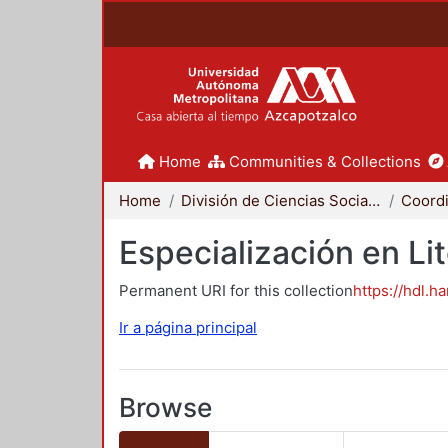
Home
Communities & Collections
Home
División de Ciencias Sociales y Humanidades
Especialización en Li
Permanent URI for this collection
https://hdl.h
Ir a página principal
Browse