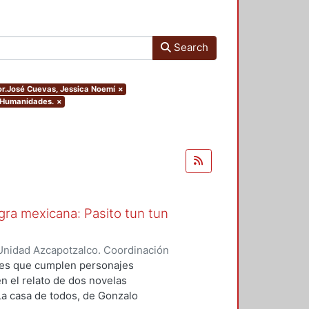
Search
hor.José Cuevas, Jessica Noemí
×
y Humanidades.
×
gra mexicana: Pasito tun tun
Unidad Azcapotzalco. Coordinación
vas, Jessica Noemí
ones que cumplen personajes
n el relato de dos novelas
La casa de todos, de Gonzalo