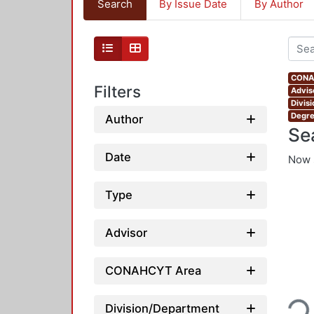
Search
By Issue Date
By Author
CONAH
Filters
Advis
Divis
Degre
Author
Se
Date
Now 
Type
Advisor
CONAHCYT Area
Loading
Division/Department