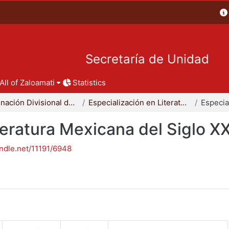
Secretaría de Unidad
All of Zaloamati
Statistics
Coordinación Divisional de Posgrado
Especialización en Literatura Mexicana del Siglo XX
teratura Mexicana del Siglo X
andle.net/11191/6948