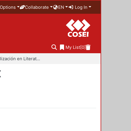
Options
Collaborate
EN
Log In
My List
[0]
Especialización en Literatura Mexicana del Siglo XX
X