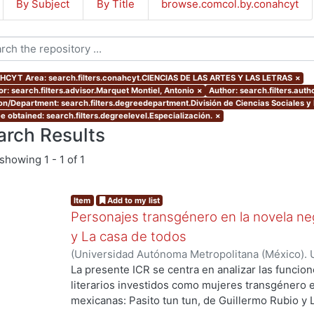
By Subject
By Title
browse.comcol.by.conahcyt
CYT Area: search.filters.conahcyt.CIENCIAS DE LAS ARTES Y LAS LETRAS
×
or: search.filters.advisor.Marquet Montiel, Antonio
×
Author: search.filters.aut
ion/Department: search.filters.degreedepartment.División de Ciencias Sociales 
e obtained: search.filters.degreelevel.Especialización.
×
arch Results
showing
1 - 1 of 1
Item
Add to my list
Personajes transgénero en la novela ne
y La casa de todos
(
Universidad Autónoma Metropolitana (México). 
de Servicios de Información.
,
2022-10
)
José Cue
La presente ICR se centra en analizar las funci
...
literarios investidos como mujeres transgénero e
mexicanas: Pasito tun tun, de Guillermo Rubio y 