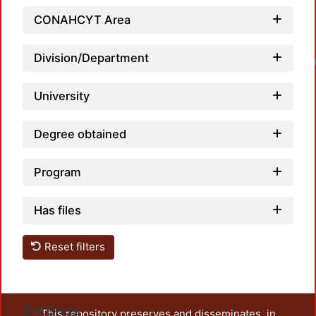
CONAHCYT Area
Division/Department
University
Degree obtained
Program
Has files
Reset filters
Settings
This repository preserves and disseminates, in