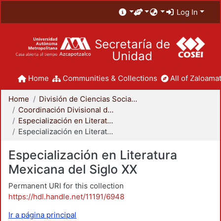
Log In
Secretaría de
Unidad
Home
Communities & Collections
All of Zaloamat
Home
División de Ciencias Sociales y Humanidades
Coordinación Divisional de Posgrado
Especialización en Literatura Mexicana del Siglo XX
Especialización en Literatura Mexicana del Siglo XX
Especialización en Literatura
Mexicana del Siglo XX
Permanent URI for this collection
https://hdl.handle.net/11191/6948
Ir a página principal