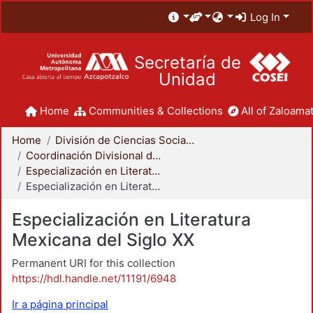
Log In
Secretaría de
Unidad
Home
Communities & Collections
All of Zaloamat
Home
División de Ciencias Sociales y Humanidades
Coordinación Divisional de Posgrado
Especialización en Literatura Mexicana del Siglo XX
Especialización en Literatura Mexicana del Siglo XX
Especialización en Literatura
Mexicana del Siglo XX
Permanent URI for this collection
https://hdl.handle.net/11191/6948
Ir a página principal