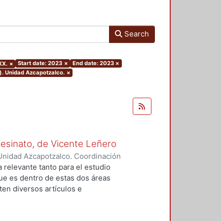
Search
Start date: 2023
×
End date: 2023
×
XX.
×
). Unidad Azcapotzalco.
×
Asesinato, de Vicente Leñero
Unidad Azcapotzalco. Coordinación
rtega, Jesús Iván
a relevante tanto para el estudio
que es dentro de estas dos áreas
en diversos artículos e
 el tema, en la mayoría de los
nales de la no ficción. Entre ellas