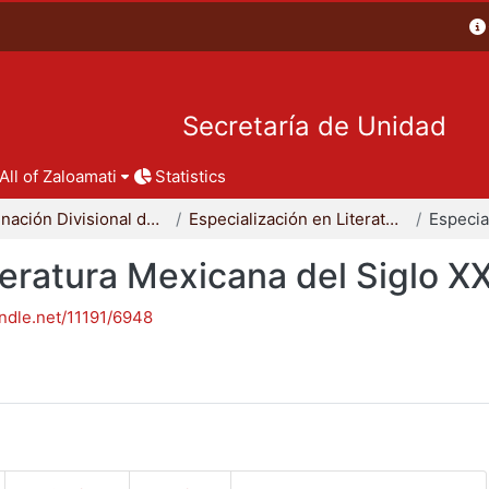
Secretaría de Unidad
All of Zaloamati
Statistics
Coordinación Divisional de Posgrado
Especialización en Literatura Mexicana del Siglo XX
teratura Mexicana del Siglo X
andle.net/11191/6948