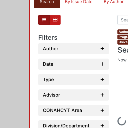
Search
By Issue Date
By Author
Autho
Filters
Progr
Unive
Se
Author
Now 
Date
Type
Advisor
CONAHCYT Area
Loading...
Division/Department