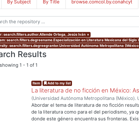
By Subject
By Title
browse.comcol.by.conahcyt
r: search.filters.author.Allende Ortega, Jesús Iván
×
am: search.filters.degreename.Especialización en Literatura Mexicana del Siglo 
rsity: search.filters.degreegrantor.Universidad Autónoma Metropolitana (México
arch Results
showing
1 - 1 of 1
Item
Add to my list
La literatura de no ficción en México: 
(
Universidad Autónoma Metropolitana (México). 
de Servicios de Información.
,
2023-10
)
Allende O
Abordar el tema de literatura de no ficción result
de la literatura como para el del periodismo, ya 
donde este género encuentra sus fronteras. Exist
investigaciones que se han encargado de estudiar
casos estos estudios parten de las obras fundacio