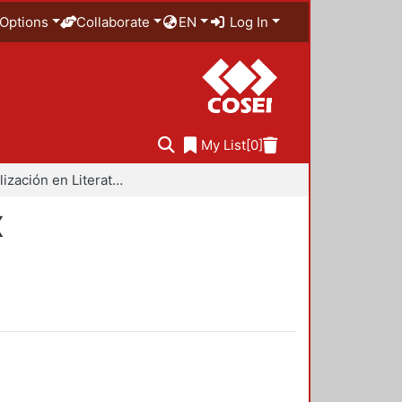
Options
Collaborate
EN
Log In
My List
[0]
Especialización en Literatura Mexicana del Siglo XX
X