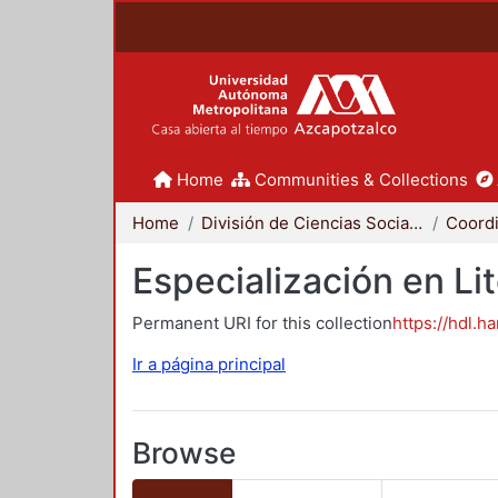
Home
Communities & Collections
Home
División de Ciencias Sociales y Humanidades
Especialización en Li
Permanent URI for this collection
https://hdl.h
Ir a página principal
Browse