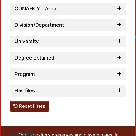
CONAHCYT Area
Division/Department
University
Degree obtained
Program
Has files
Reset filters
Settings
This repository preserves and disseminates, in