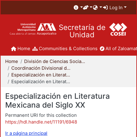
Log In
Secretaría de
Unidad
Home
Communities & Collections
All of Zaloamat
Home
División de Ciencias Sociales y Humanidades
Coordinación Divisional de Posgrado
Especialización en Literatura Mexicana del Siglo XX
Especialización en Literatura Mexicana del Siglo XX
Especialización en Literatura
Mexicana del Siglo XX
Permanent URI for this collection
https://hdl.handle.net/11191/6948
Ir a página principal