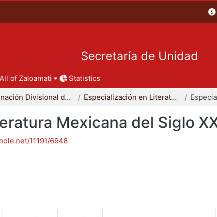
Secretaría de Unidad
All of Zaloamati
Statistics
Coordinación Divisional de Posgrado
Especialización en Literatura Mexicana del Siglo XX
teratura Mexicana del Siglo X
andle.net/11191/6948