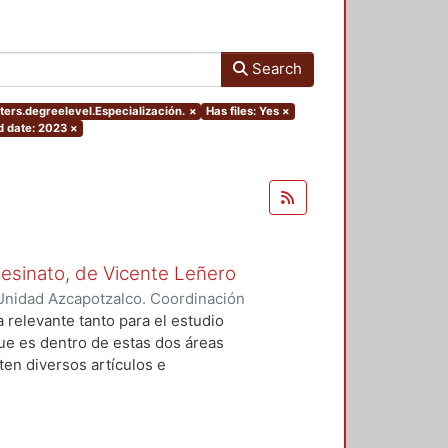
Search
ters.degreelevel.Especialización.
×
Has files: Yes
×
d date: 2023
×
Asesinato, de Vicente Leñero
Unidad Azcapotzalco. Coordinación
rtega, Jesús Iván
a relevante tanto para el estudio
que es dentro de estas dos áreas
en diversos artículos e
 el tema, en la mayoría de los
nales de la no ficción. Entre ellas
lfo Walsh, A sangre fría (1966) de