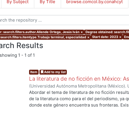
By Subject
By Title
browse.comcol.by.conahcyt
r: search.filters.author.Allende Ortega, Jesús Iván
×
Degree obtained: search.fil
Start date: 2023
×
En
 search.filters.itemtype.Trabajo terminal, especialidad
×
arch Results
showing
1 - 1 of 1
Item
Add to my list
La literatura de no ficción en México: 
(
Universidad Autónoma Metropolitana (México). 
de Servicios de Información.
,
2023-10
)
Allende O
Abordar el tema de literatura de no ficción result
de la literatura como para el del periodismo, ya 
donde este género encuentra sus fronteras. Exist
investigaciones que se han encargado de estudiar
ing...
casos estos estudios parten de las obras fundacio
se encuentran: Operación Masacre (1957) de Rodo