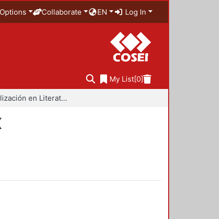
Options
Collaborate
EN
Log In
My List
[0]
Especialización en Literatura Mexicana del Siglo XX
X