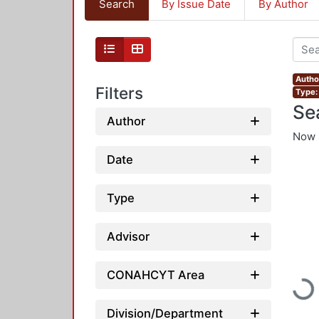
Search
By Issue Date
By Author
Autho
Filters
Type:
Se
Author
Now 
Date
Type
Advisor
CONAHCYT Area
Load
Division/Department