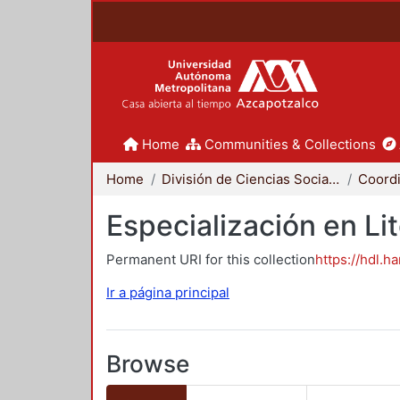
Home
Communities & Collections
Home
División de Ciencias Sociales y Humanidades
Especialización en Li
Permanent URI for this collection
https://hdl.h
Ir a página principal
Browse