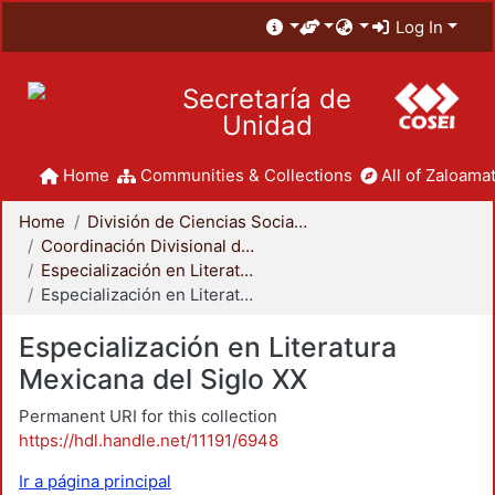
Log In
Secretaría de
Unidad
Home
Communities & Collections
All of Zaloamat
Home
División de Ciencias Sociales y Humanidades
Coordinación Divisional de Posgrado
Especialización en Literatura Mexicana del Siglo XX
Especialización en Literatura Mexicana del Siglo XX
Especialización en Literatura
Mexicana del Siglo XX
Permanent URI for this collection
https://hdl.handle.net/11191/6948
Ir a página principal