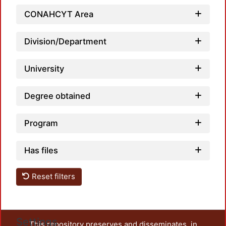
CONAHCYT Area
Loadi
Division/Department
University
Degree obtained
Program
Has files
Reset filters
Settings
This repository preserves and disseminates, in