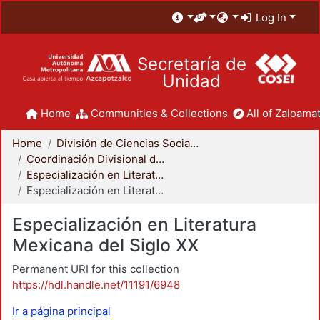
Log In
Secretaría de
Unidad
Home
Communities & Collections
All of Zaloamat
Home
División de Ciencias Sociales y Humanidades
Coordinación Divisional de Posgrado
Especialización en Literatura Mexicana del Siglo XX
Especialización en Literatura Mexicana del Siglo XX
Especialización en Literatura
Mexicana del Siglo XX
Permanent URI for this collection
https://hdl.handle.net/11191/6948
Ir a página principal