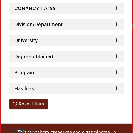
CONAHCYT Area
Division/Department
Lo
University
Degree obtained
Program
Has files
Reset filters
Settings
This repository preserves and disseminates, in