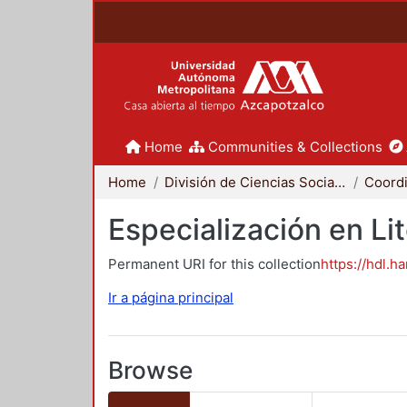
Home
Communities & Collections
Home
División de Ciencias Sociales y Humanidades
Especialización en Li
Permanent URI for this collection
https://hdl.h
Ir a página principal
Browse