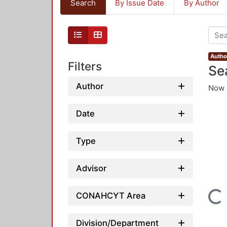
Search
By Issue Date
By Author
Autho
Filters
Se
Author
Now 
Date
Type
Advisor
Loading...
CONAHCYT Area
Division/Department