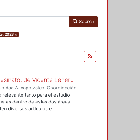
Search
te: 2023
×
Asesinato, de Vicente Leñero
Unidad Azcapotzalco. Coordinación
rtega, Jesús Iván
a relevante tanto para el estudio
que es dentro de estas dos áreas
en diversos artículos e
 el tema, en la mayoría de los
nales de la no ficción. Entre ellas
lfo Walsh, A sangre fría (1966) de
) de Norman Mailer. Sin embargo,