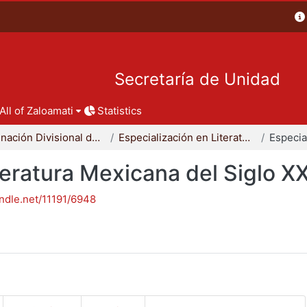
Secretaría de Unidad
All of Zaloamati
Statistics
Coordinación Divisional de Posgrado
Especialización en Literatura Mexicana del Siglo XX
teratura Mexicana del Siglo X
andle.net/11191/6948