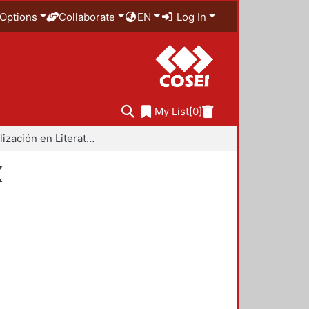
Options
Collaborate
EN
Log In
My List
[0]
Especialización en Literatura Mexicana del Siglo XX
X