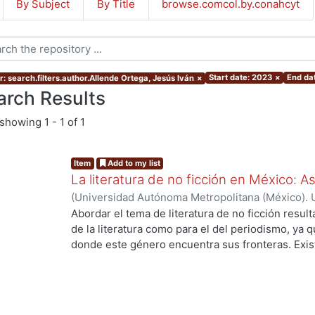
By Subject
By Title
browse.comcol.by.conahcyt
Start date: 2023
×
End da
r: search.filters.author.Allende Ortega, Jesús Iván
×
arch Results
showing
1 - 1 of 1
Item
Add to my list
La literatura de no ficción en México: 
(
Universidad Autónoma Metropolitana (México). 
de Servicios de Información.
,
2023-10
)
Allende O
Abordar el tema de literatura de no ficción result
de la literatura como para el del periodismo, ya 
donde este género encuentra sus fronteras. Exist
investigaciones que se han encargado de estudiar
casos estos estudios parten de las obras fundacio
se encuentran: Operación Masacre (1957) de Rodo
Truman Capote y Los ejércitos de la noche (1968