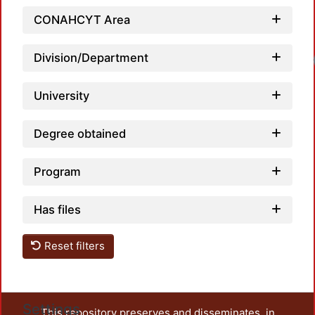
CONAHCYT Area
Division/Department
Loadi
University
Degree obtained
Program
Has files
Reset filters
Settings
This repository preserves and disseminates, in