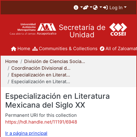
Log In
Secretaría de
Unidad
Home
Communities & Collections
All of Zaloamat
Home
División de Ciencias Sociales y Humanidades
Coordinación Divisional de Posgrado
Especialización en Literatura Mexicana del Siglo XX
Especialización en Literatura Mexicana del Siglo XX
Especialización en Literatura
Mexicana del Siglo XX
Permanent URI for this collection
https://hdl.handle.net/11191/6948
Ir a página principal