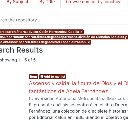
By Subject
By Title
browse.comcol.by.conahcyt
or: search.filters.advisor.Colón Hernández, Cecilia
×
ion/Department: search.filters.degreedepartment.División de Ciencias Sociales 
e obtained: search.filters.degreelevel.Especialización.
×
arch Results
showing
1 - 5 of 5
Item
Add to my list
Ascenso y caída: la figura de Dios y el 
fantásticos de Adela Fernández
(
Universidad Autónoma Metropolitana (México). 
de Servicios de Información.
,
2024-11
)
García Vá
El presente análisis se centrará en el libro Duer
Fernández, una colección de diecisiete historias f
por Editorial Katún en 1986. Siendo el objetivo ge
ng...
representaciones de Dios y el Diablo en su narrat