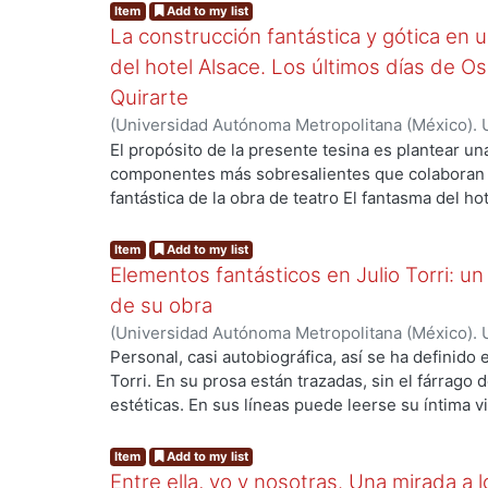
son “Cordelias”, “Yemasanta”, “El hombre umbrío
Item
Add to my list
poder”, que abordan ideas sobre Dios y el Diabl
La construcción fantástica y gótica en u
temáticos, actantes, representaciones del bien y
del hotel Alsace. Los últimos días de O
acciones individuales y colectivas.
Quirarte
(
Universidad Autónoma Metropolitana (México). 
de Servicios de Información.
,
2023-11
)
Godínez R
El propósito de la presente tesina es plantear un
ng...
componentes más sobresalientes que colaboran p
fantástica de la obra de teatro El fantasma del ho
analizarán los recursos como la representación y 
efecto de la ambigüedad, la construcción del es
Item
Add to my list
de universos ficcionales. En el primer capítulo, “E
Elementos fantásticos en Julio Torri: un
la construcción fantástica del fantasma por medio
de su obra
la fantasmagoría con base en las teorías de Max 
(
Universidad Autónoma Metropolitana (México). 
Sardiñas, Anne Ubersfeld y José Luis García Barri
de Servicios de Información.
,
2022-10
)
Piedra Be
Personal, casi autobiográfica, así se ha definido e
subjetividad de los misterios del ser humano don
Torri. En su prosa están trazadas, sin el fárrago 
angustias, los terrores del humano y así, mostrar 
estéticas. En sus líneas puede leerse su íntima 
ng...
no se puede hacer: presentar lo inexpresable de 
resalta la brevedad e ironía tan aclamadas de sus
segundo capítulo, “La imaginería gótica en lo fant
fragmentaria, así también se ha calificado su lite
Item
Add to my list
la ambigüedad que parte de la imaginería menta
estas características en distintos e híbridos gé
Entre ella, yo y nosotras. Una mirada a
producto de la locura. Además, se explicará en q