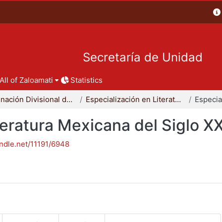
Secretaría de Unidad
All of Zaloamati
Statistics
Coordinación Divisional de Posgrado
Especialización en Literatura Mexicana del Siglo XX
teratura Mexicana del Siglo X
andle.net/11191/6948