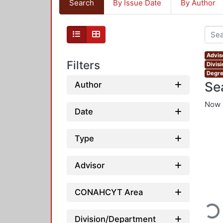
Search
By Issue Date
By Author
Advis
Filters
Divis
Degre
Se
Author
Now 
Date
Type
Advisor
CONAHCYT Area
Loadi
Division/Department