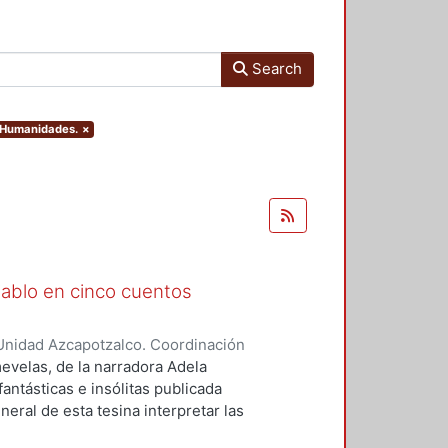
Search
y Humanidades.
×
Diablo en cinco cuentos
Unidad Azcapotzalco. Coordinación
zquez, Jessica Jazmín
mevelas, de la narradora Adela
antásticas e insólitas publicada
neral de esta tesina interpretar las
iva, los cuentos que se trabajarán