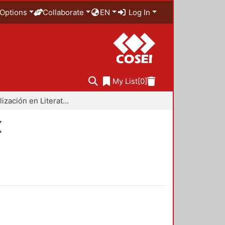
Options
Collaborate
EN
Log In
My List
[0]
Especialización en Literatura Mexicana del Siglo XX
X