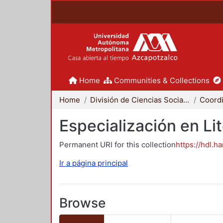
Home
Communities & Collections
Home
División de Ciencias Sociales y Humanidades
Especialización en Li
Permanent URI for this collection
https://hdl.h
Ir a página principal
Browse