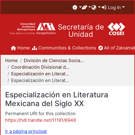
Log In
Secretaría de
Unidad
Home
Communities & Collections
All of Zaloamat
Home
División de Ciencias Sociales y Humanidades
Coordinación Divisional de Posgrado
Especialización en Literatura Mexicana del Siglo XX
Especialización en Literatura Mexicana del Siglo XX
Especialización en Literatura
Mexicana del Siglo XX
Permanent URI for this collection
https://hdl.handle.net/11191/6948
Ir a página principal