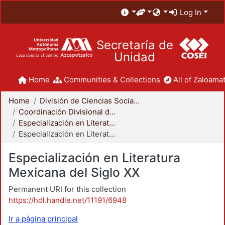
Log In
Secretaría de
Unidad
Home
Communities & Collections
All of Zaloamat
Home
División de Ciencias Sociales y Humanidades
Coordinación Divisional de Posgrado
Especialización en Literatura Mexicana del Siglo XX
Especialización en Literatura Mexicana del Siglo XX
Especialización en Literatura
Mexicana del Siglo XX
Permanent URI for this collection
https://hdl.handle.net/11191/6948
Ir a página principal