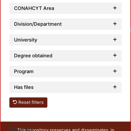
CONAHCYT Area
Division/Department
Loadi
University
Degree obtained
Program
Has files
Reset filters
Settings
This repository preserves and disseminates, in