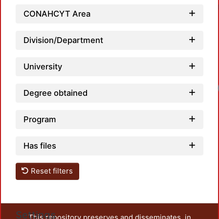
CONAHCYT Area
Division/Department
University
Degree obtained
Program
Has files
Reset filters
Settings
This repository preserves and disseminates, in