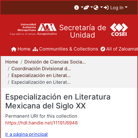
Log In
Secretaría de
Unidad
Home
Communities & Collections
All of Zaloamat
Home
División de Ciencias Sociales y Humanidades
Coordinación Divisional de Posgrado
Especialización en Literatura Mexicana del Siglo XX
Especialización en Literatura Mexicana del Siglo XX
Especialización en Literatura
Mexicana del Siglo XX
Permanent URI for this collection
https://hdl.handle.net/11191/6948
Ir a página principal