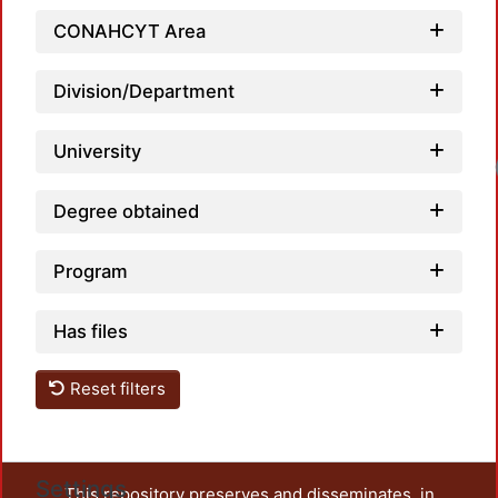
CONAHCYT Area
Division/Department
University
Loadi
Degree obtained
Program
Has files
Reset filters
Settings
This repository preserves and disseminates, in