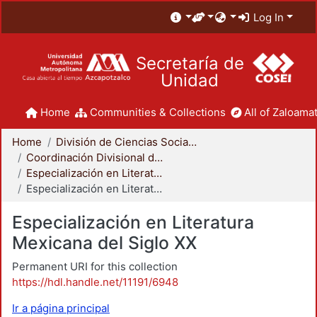
Log In
Secretaría de
Unidad
Home
Communities & Collections
All of Zaloamat
Home
División de Ciencias Sociales y Humanidades
Coordinación Divisional de Posgrado
Especialización en Literatura Mexicana del Siglo XX
Especialización en Literatura Mexicana del Siglo XX
Especialización en Literatura
Mexicana del Siglo XX
Permanent URI for this collection
https://hdl.handle.net/11191/6948
Ir a página principal