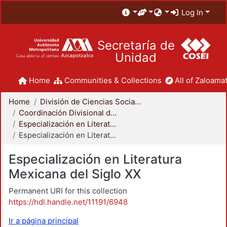
Log In
Secretaría de
Unidad
Home
Communities & Collections
All of Zaloamat
Home
División de Ciencias Sociales y Humanidades
Coordinación Divisional de Posgrado
Especialización en Literatura Mexicana del Siglo XX
Especialización en Literatura Mexicana del Siglo XX
Especialización en Literatura
Mexicana del Siglo XX
Permanent URI for this collection
https://hdl.handle.net/11191/6948
Ir a página principal