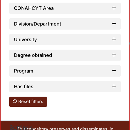
CONAHCYT Area
Division/Department
University
Loadin
Degree obtained
Program
Has files
Reset filters
Settings
This repository preserves and disseminates, in